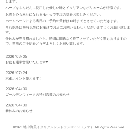
します。
ハーブをふんだんに使用した優しい味とイタリアンなボリュームが特徴です。
お腹も心も幸せになれるNonnaで本場の味をお楽しみください。
ホームページによる当日のご予約の受付は13時までとさせていただきます。
それ以降は16時以降にお電話でお店にお問い合わせくださいますようお願い致しま
す。
仕込みが売り切れましたら、時間に関係なく終了させていただく事もありますの
で、事前のご予約をどうぞよろしくお願い致します。
2026
08
05
/
/
お盆も通常営業いたします❣️
2026
07
24
/
/
京都ポイント使えます！
2026
04
30
/
/
ゴールデンウィークの特別営業のお知らせ
2026
04
30
/
/
春休みのお知らせ
©2026
地中海風イタリアンレストランNonna（ノナ）
. All Rights Reserved.