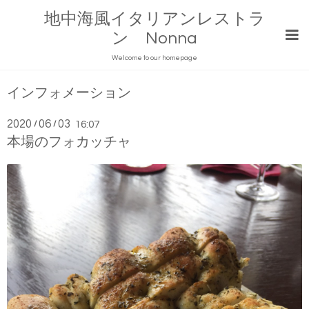
地中海風イタリアンレストラ
ン Nonna
Welcome to our homepage
インフォメーション
2020
06
03
/
/
16:07
本場のフォカッチャ