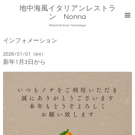
地中海風イタリアンレストラ
ン Nonna
Welcome to our homepage
インフォメーション
2026
01
01
/
/
18:41
新年1月3日から